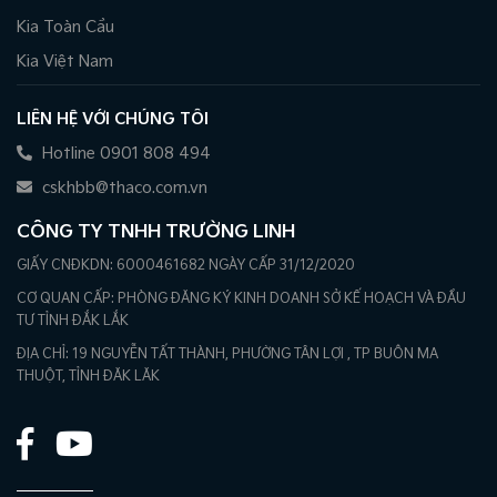
Kia Toàn Cầu
Kia Việt Nam
LIÊN HỆ VỚI CHÚNG TÔI
Hotline 0901 808 494
cskhbb@thaco.com.vn
CÔNG TY TNHH TRƯỜNG LINH
GIẤY CNĐKDN: 6000461682 NGÀY CẤP 31/12/2020
CƠ QUAN CẤP: PHÒNG ĐĂNG KÝ KINH DOANH SỞ KẾ HOẠCH VÀ ĐẦU
TƯ TỈNH ĐẮK LẮK
ĐỊA CHỈ: 19 NGUYỄN TẤT THÀNH, PHƯỜNG TÂN LỢI , TP BUÔN MA
THUỘT, TỈNH ĐĂK LĂK