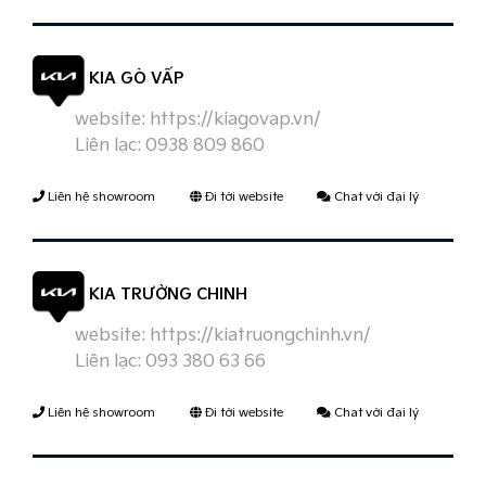
KIA GÒ VẤP
website:
https://kiagovap.vn/
Liên lạc:
0938 809 860
Liên hệ showroom
Đi tới website
Chat với đại lý
KIA TRƯỜNG CHINH
website:
https://kiatruongchinh.vn/
Liên lạc:
093 380 63 66
Liên hệ showroom
Đi tới website
Chat với đại lý