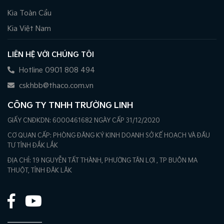
Kia Toàn Cầu
Kia Việt Nam
LIÊN HỆ VỚI CHÚNG TÔI
Hotline 0901 808 494
cskhbb@thaco.com.vn
CÔNG TY TNHH TRƯỜNG LINH
GIẤY CNĐKDN: 6000461682 NGÀY CẤP 31/12/2020
CƠ QUAN CẤP: PHÒNG ĐĂNG KÝ KINH DOANH SỞ KẾ HOẠCH VÀ ĐẦU
TƯ TỈNH ĐẮK LẮK
ĐỊA CHỈ: 19 NGUYỄN TẤT THÀNH, PHƯỜNG TÂN LỢI , TP BUÔN MA
THUỘT, TỈNH ĐĂK LĂK