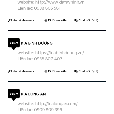
website:
http://www.kiatayninh.vn
Liên lạc:
0938 805 581
Liên hệ showroom
Đi tới website
Chat với đại lý
KIA BÌNH DƯƠNG
website:
https://kiabinhduong.vn/
Liên lạc:
0938 807 407
Liên hệ showroom
Đi tới website
Chat với đại lý
KIA LONG AN
website:
http://kialongan.com/
Liên lạc:
0909 809 396