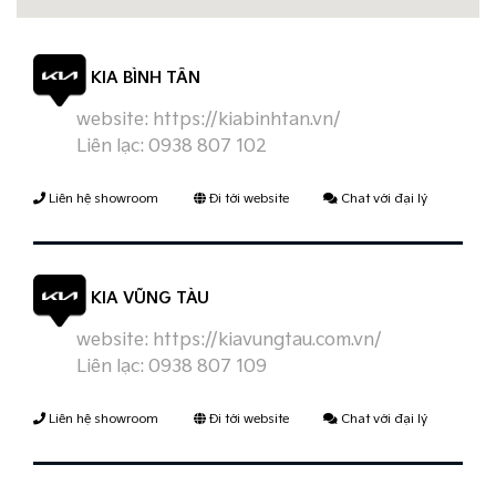
KIA BÌNH TÂN
website:
https://kiabinhtan.vn/
Liên lạc:
0938 807 102
Liên hệ showroom
Đi tới website
Chat với đại lý
KIA VŨNG TÀU
website:
https://kiavungtau.com.vn/
Liên lạc:
0938 807 109
Liên hệ showroom
Đi tới website
Chat với đại lý