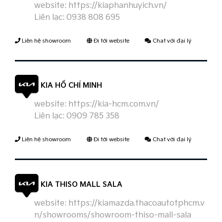
website:
https://kiaphanhuyich.vn/
Liên lạc:
0938 808 695
Liên hệ showroom
Đi tới website
Chat với đại lý
KIA HỒ CHÍ MINH
website:
https://kia-hcm.com.vn/
Liên lạc:
0909 785 358
Liên hệ showroom
Đi tới website
Chat với đại lý
KIA THISO MALL SALA
website:
https://kiamazda.thacoautotphcm.v
n/showrooms/showroom-thiso-mall-sala