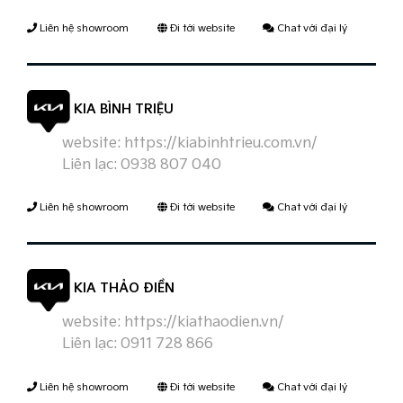
Liên hệ showroom
Đi tới website
Chat với đại lý
KIA BÌNH TRIỆU
website:
https://kiabinhtrieu.com.vn/
Liên lạc:
0938 807 040
Liên hệ showroom
Đi tới website
Chat với đại lý
KIA THẢO ĐIỀN
website:
https://kiathaodien.vn/
Liên lạc:
0911 728 866
Liên hệ showroom
Đi tới website
Chat với đại lý