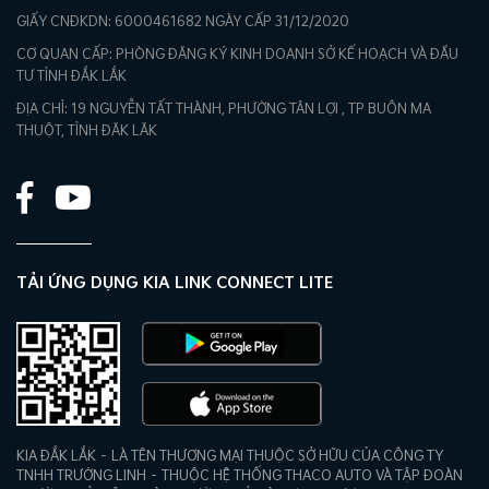
GIẤY CNĐKDN: 6000461682 NGÀY CẤP 31/12/2020
CƠ QUAN CẤP: PHÒNG ĐĂNG KÝ KINH DOANH SỞ KẾ HOẠCH VÀ ĐẦU
TƯ TỈNH ĐẮK LẮK
ĐỊA CHỈ: 19 NGUYỄN TẤT THÀNH, PHƯỜNG TÂN LỢI , TP BUÔN MA
THUỘT, TỈNH ĐĂK LĂK
TẢI ỨNG DỤNG KIA LINK CONNECT LITE
KIA ĐẮK LẮK – LÀ TÊN THƯƠNG MẠI THUỘC SỞ HỮU CỦA CÔNG TY
TNHH TRƯỜNG LINH – THUỘC HỆ THỐNG THACO AUTO VÀ TẬP ĐOÀN