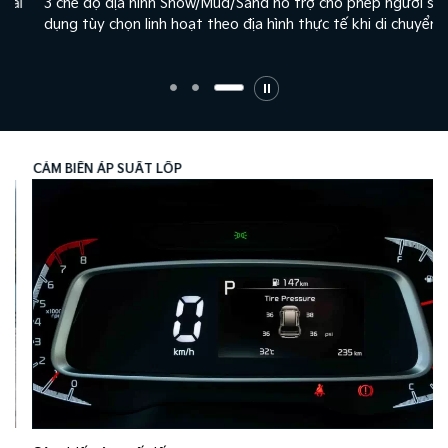
3 chế độ địa hình Snow/Mud/Sand hỗ trợ cho phép người sử
dụng tùy chọn linh hoạt theo địa hình thực tế khi di chuyển.
CẢM BIẾN ÁP SUẤT LỐP