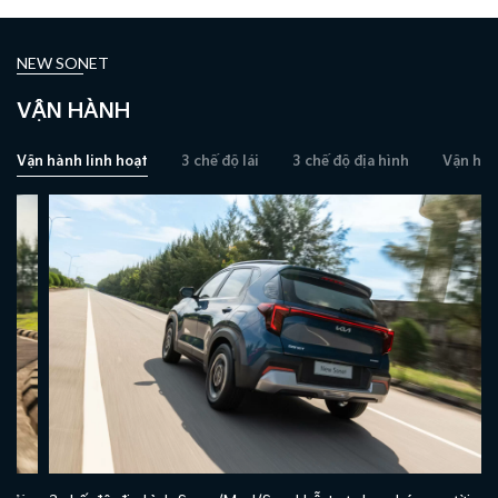
NEW SONET
VẬN HÀNH
Vận hành linh hoạt
3 chế độ lái
3 chế độ địa hình
Vận hàn