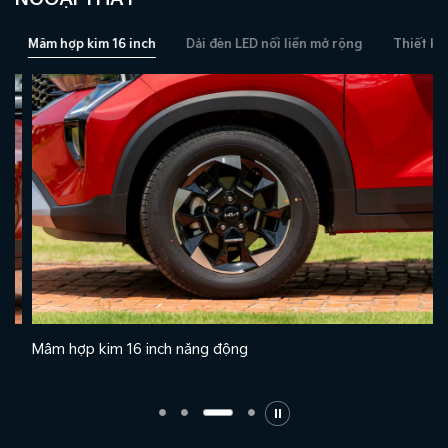
Mâm hợp kim 16 inch
Dải đèn LED nối liền mở rộng
Thiết kế t
Mâm hợp kim 16 inch năng động