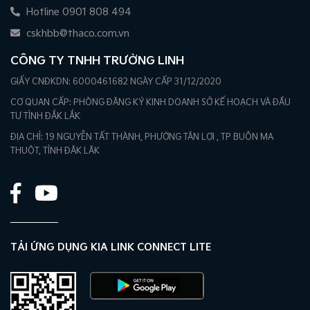
Hotline 0901 808 494
cskhbb@thaco.com.vn
CÔNG TY TNHH TRƯỜNG LINH
GIẤY CNĐKDN: 6000461682 NGÀY CẤP 31/12/2020
CƠ QUAN CẤP: PHÒNG ĐĂNG KÝ KINH DOANH SỞ KẾ HOẠCH VÀ ĐẦU
TƯ TỈNH ĐẮK LẮK
ĐỊA CHỈ: 19 NGUYỄN TẤT THÀNH, PHƯỜNG TÂN LỢI , TP BUÔN MA
THUỘT, TỈNH ĐĂK LĂK
TẢI ỨNG DỤNG KIA LINK CONNECT LITE