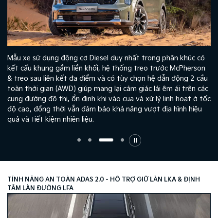
Mẫu xe sử dụng động cơ Diesel duy nhất trong phân khúc có
kết cấu khung gầm liền khối, hệ thống treo trước McPherson
& treo sau liên kết đa điểm và có tùy chọn hệ dẫn động 2 cầu
toàn thời gian (AWD) giúp mang lại cảm giác lái êm ái trên các
cung đường đô thị, ổn định khi vào cua và xử lý linh hoạt ở tốc
độ cao, đồng thời vẫn đảm bảo khả năng vượt địa hình hiệu
quả và tiết kiệm nhiên liệu.
TÍNH NĂNG AN TOÀN ADAS 2.0​ - HỖ TRỢ GIỮ LÀN LKA & ĐỊNH
TÂM LÀN ĐƯỜNG LFA