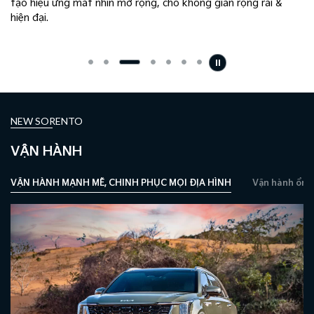
tạo hiệu ứng mắt nhìn mở rộng, cho không gian rộng rãi &
hiện đại.
NEW SORENTO
VẬN HÀNH
VẬN HÀNH MẠNH MẼ, CHINH PHỤC MỌI ĐỊA HÌNH
Vận hành ổn đ