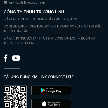
cskhbb@thaco.com.vn
CÔNG TY TNHH TRƯỜNG LINH
GIẤY CNĐKDN: 6000461682 NGÀY CẤP 31/12/2020
CƠ QUAN CẤP: PHÒNG ĐĂNG KÝ KINH DOANH SỞ KẾ HOẠCH VÀ ĐẦU
TƯ TỈNH ĐẮK LẮK
ĐỊA CHỈ: 19 NGUYỄN TẤT THÀNH, PHƯỜNG TÂN LỢI , TP BUÔN MA
THUỘT, TỈNH ĐĂK LĂK
TẢI ỨNG DỤNG KIA LINK CONNECT LITE