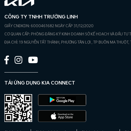
CÔNG TY TNHH TRƯỜNG LINH
GIẤY CNĐKDN: 6000461682 NGÀY CẤP 31/12/2020
CƠ QUAN CẤP: PHÒNG ĐĂNG KÝ KINH DOANH SỞ KẾ HOẠCH VÀ ĐẦU TƯ T
ĐỊA CHỈ: 19 NGUYỄN TẤT THÀNH, PHƯỜNG TÂN LỢI , TP BUÔN MA THUỘT, 
TẢI ỨNG DỤNG KIA CONNECT