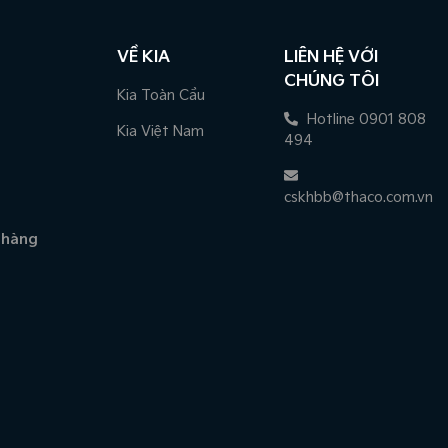
VỀ KIA
LIÊN HỆ VỚI
CHÚNG TÔI
Kia Toàn Cầu
Hotline 0901 808
Kia Việt Nam
494
cskhbb@thaco.com.vn
 hàng